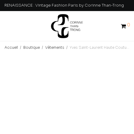
RENAISSANCE : Vintage Fashion Paris by Corinne Than-Trong
0
Accueil
/
Boutique
/
Vêtements
/
Yves Saint-Laurent Haute Couture : Robe bustier en mousseline de soie