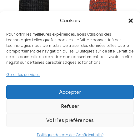
Cookies
Pour offrir les meilleures expériences, nous utilisons des
Yves Saint-Laurent :
Christian Dior : Robe
technologies telles que les cookies. Le fait de consentir à ces
Robe pailletée
pailletée
technologies nous permettra de traiter des données telles que le
comportement de navigation ou les ID uniques sur ce site. Le fait de
ne pas consentir ou de retirer son consentement peut avoir un effet
négatif sur certaines caractéristiques et fonctions.
Gérer les services
Mentions légales
CGV
Accepter
Confidentialité
Refuser
Cookies
Voir les préférences
Politique de cookies
Confidentialité
©
2026
Renaissance