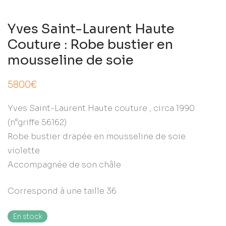
Yves Saint-Laurent Haute
Couture : Robe bustier en
mousseline de soie
5800
€
Yves Saint-Laurent Haute couture , circa 1990
(n°griffe 56162)
Robe bustier drapée en mousseline de soie
violette
Accompagnée de son châle
Correspond à une taille 36
En stock