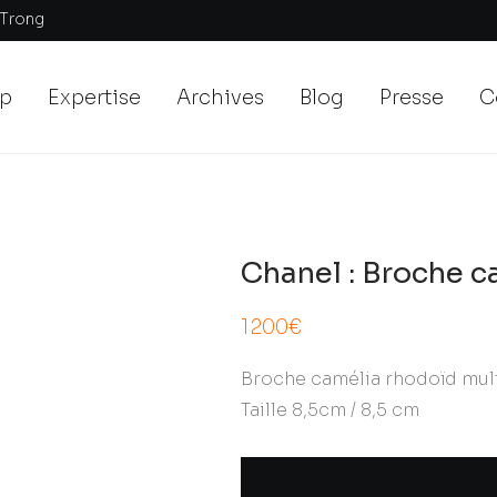
-Trong
p
Expertise
Archives
Blog
Presse
C
Chanel : Broche c
1200
€
Broche camélia rhodoïd mult
Taille 8,5cm / 8,5 cm