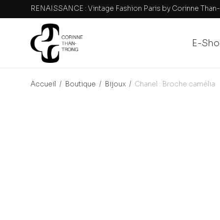
RENAISSANCE : Vintage Fashion Paris by Corinne Than
E-Sho
Accueil
/
Boutique
/
Bijoux
/
Chanel : Broche camélia