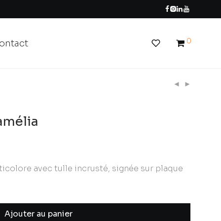
0
ontact
amélia
icolore avec tulle incrusté, signée sur plaque
Ajouter au panier