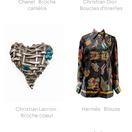
Chanel : Broche
Christian Dior :
camélia
Boucles d’oreilles
Christian Lacroix :
Hermès : Blouse
Broche coeur