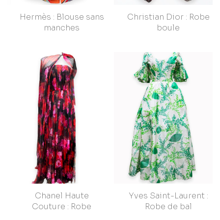
Hermès : Blouse sans
Christian Dior : Robe
manches
boule
Chanel Haute
Yves Saint-Laurent :
Couture : Robe
Robe de bal